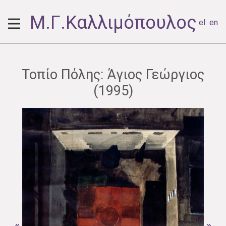
Μ.Γ.Καλλιμόπουλος
el
en
Τοπίο Πόλης: Άγιος Γεώργιος
(1995)
«
»