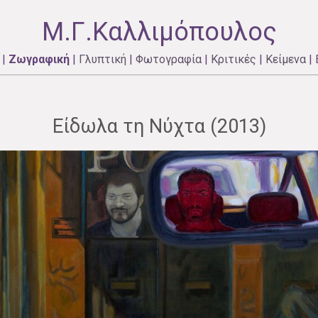
Μ.Γ.Καλλιμόπουλος
|
Ζωγραφική
|
Γλυπτική
|
Φωτογραφία
|
Κριτικές
|
Κείμενα
|
Είδωλα τη Νύχτα (2013)