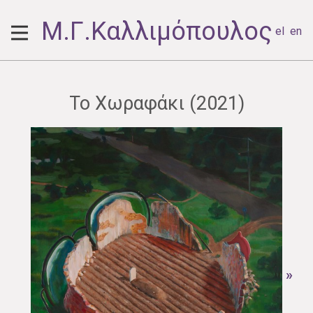
Μ.Γ.Καλλιμόπουλος
el
en
Το Χωραφάκι (2021)
»