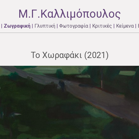
Μ.Γ.Καλλιμόπουλος
|
Ζωγραφική
|
Γλυπτική
|
Φωτογραφία
|
Κριτικές
|
Κείμενα
|
Το Χωραφάκι (2021)