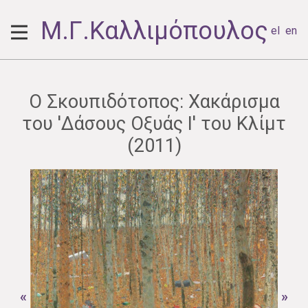
Μ.Γ.Καλλιμόπουλος
el
en
Ο Σκουπιδότοπος: Χακάρισμα
του 'Δάσους Οξυάς I' του Κλίμτ
(2011)
«
»