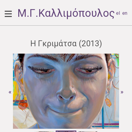
Μ.Γ.Καλλιμόπουλος
el
en
Η Γκριμάτσα (2013)
«
»