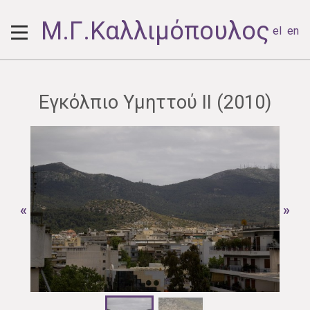
Μ.Γ.Καλλιμόπουλος
el
en
Εγκόλπιο Υμηττού II (2010)
«
»