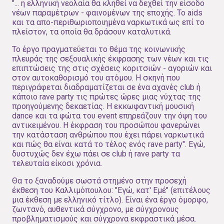
"... η ελληνική νεολαία θα κληθεί να δεχθεί την είσοδο
νέων παραμέτρων - φαινομένων της εποχής. Το aids
και τα απο-περιθωριοποιημένα ναρκωτικά ως επί το
πλείστον, τα οποία θα δράσουν καταλυτικά.
Το έργο πραγματεύεται το θέμα της κοινωνικής
πλευράς της σεξουαλικής έκφρασης των νέων και τις
επιπτώσεις της στις σχέσεις κοριτσιών - αγοριών και
στον αυτοκαθορισμό του ατόμου. Η σκηνή που
περιγράφεται διαδραματίζεται σε ένα αχανές club ή
κάποιο rave party τις πρώτες ώρες μιας νύχτας της
προηγούμενης δεκαετίας. Η εκκωφαντική μουσική
dance και τα φώτα του event επηρεάζουν την όψη του
αντικειμένου. Η έκφραση του προσώπου φανερώνει
την κατάσταση ανθρώπου που έχει πάρει ναρκωτικά
και πώς θα είναι κατά το τέλος ενός rave party". Εγώ,
δυστυχώς δεν έχω πάει σε club ή rave party τα
τελευταία είκοσι χρόνια.
Θα το ξαναδούμε σωστά στημένο στην προσεχή
έκθεση του Καλλιμόπουλου: "Εγώ, κατ' Εμέ" (επιτέλους
μια έκθεση με ελληνικό τίτλο). Είναι ένα έργο όμορφο,
ζωντανό, αυθεντικά σύγχρονο, με σύγχρονους
προβληματισμούς και σύγχρονα εκφραστικά μέσα.