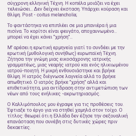
σύγχρονη ελληνική Τέχνη. Η κοπέλα μοιάζει να έχει
τελειώσει... Δεν δείχνει έκσταση. Υπάρχει κούραση και
θλίψη. Post - coitus melancholia;
Το φαντάστηκα να επιπλέει σε μια μπανιέρα ή μια
πισίνα. Το κορίτσι είναι φευγάτο, αποχαυνωμένο...
μπορεί να έχει κάνει "χρήση"...
Μ' αρέσει η ερωτική ερμηνεία γιατί το συνδέει με την
ερωτική (μυθολογική συνήθως) ευρωπαϊκή Τέχνη.
Ζήτησα την γνώμη μιας εικοσάχρονης ιατρικής
γραμματέως, μιας νεαρής ιατρού και ενός ηλικιωμένου
ιατρού-ποιητή. Η μικρή ενθουσιάστηκε και βρήκε
θλίψη. Η ιατρός διέγνωσε λαγνεία αλλά το βρήκε
απωθητικό. Ο ιατρός βρήκε "χρήση" αλλά και
επιθετικότητα, μια αντίδραση στην αντιμετώπιση των
νέων από τους ενήλικες -ακρωτηριασμός.
Ο Καλλιμόπουλος μου έγραψε για τις προθέσεις του.
Έφτιαξε το έργο για να στηθεί χαμηλά στον τοίχο. Ο
τίτλος: θεωρεί ότι η Ελλάδα δεν έζησε την σεξουαλική
επανάσταση που συνέβη στις δυτικές χώρες πριν
δεκαετίες.