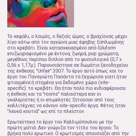
Το κεφάλι, ο λαιμός, ο δεξιός ώμος, ο βραχίονας μέχρι
λίγο κάτω από τον αγκώνα μιας έφηβης ξαπλωμένης
στο κρεβάτι. Είναι κατασκευασμένο από Giluform
επιζωγραφισμένο με έντονα, ζωηρά, pop χρώματα,
μεγέθους περίπου διπλού από το φυσιολογικό (0,7 x
0,56 x 1,17μ.). Παρουσιάστηκε σε δωμάτιο ξενοδοχείου
της έκθεσης "Unfair" 2007. Το έργο αυτό όπως και το
έργο του Παναγιώτη Πασάντα τα ξεχώρισα γιατί ήταν
φτιαγμένα ή στημένα για δεδομένο χώρο (site-
specific): το κρεβάτι. Θα ήταν πολύ πιο ενδιαφέρουσα
η έκθεση και τα "rooms" παλαιότερα εαν οι
γκαλερίστες ή οι επιμελητές ζητούσαν από τους
καλλιτέχνες να κάνουν site-specific έργα. Φέτος ήταν
"λευκά κουτιά" ως επί το πλείστον.
Ερωτεύτηκα το έργο του Καλλιμόπουλου με την
πρώτη ματιά. Δεν γνώριζα τον τίτλο του έργου. Το
βρήκα πολύ ερωτικό. Ο ερωτισμός απουσιάζει από την