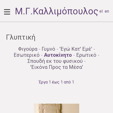
Μ.Γ.Καλλιμόπουλος
el
en
Γλυπτική
Φιγούρα
-
Γυμνό
-
'Εγώ Κατ' Εμέ'
-
Εσωτερικό
-
Αυτοκίνητο
-
Ερωτικό
-
Σπουδή εκ του φυσικού
-
'Εικόνα Προς τα Μέσα'
Έργα 1 έως 1 από 1