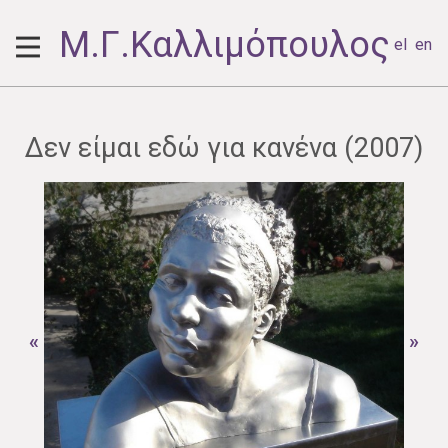
Μ.Γ.Καλλιμόπουλος
el
en
Δεν είμαι εδώ για κανένα (2007)
«
»