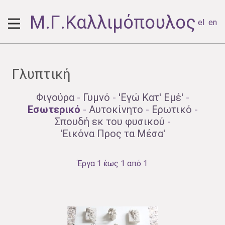
Μ.Γ.Καλλιμόπουλος
el
en
Γλυπτική
Φιγούρα
-
Γυμνό
-
'Εγώ Κατ' Εμέ'
-
Εσωτερικό
-
Αυτοκίνητο
-
Ερωτικό
-
Σπουδή εκ του φυσικού
-
'Εικόνα Προς τα Μέσα'
Έργα 1 έως 1 από 1