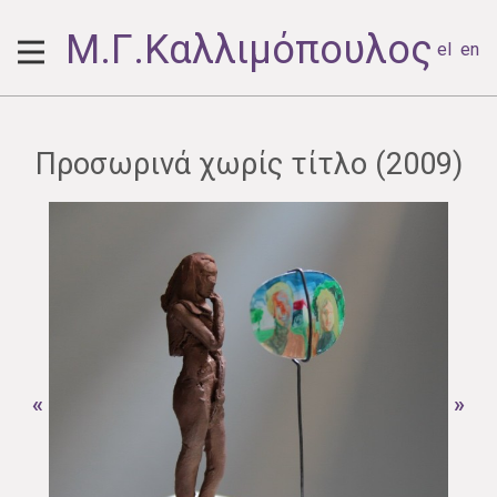
Μ.Γ.Καλλιμόπουλος
el
en
Προσωρινά χωρίς τίτλο (2009)
«
»