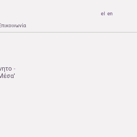
el
en
Επικοινωνία
νητο
-
Μέσα'