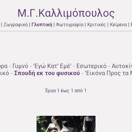
Μ.Γ.Καλλιμόπουλος
|
Ζωγραφική
|
Γλυπτική
|
Φωτογραφία
|
Κριτικές
|
Κείμενα
|
ύρα
-
Γυμνό
-
'Εγώ Κατ' Εμέ'
-
Εσωτερικό
-
Αυτοκί
ικό
-
Σπουδή εκ του φυσικού
-
'Εικόνα Προς τα 
Έργα 1 έως 1 από 1