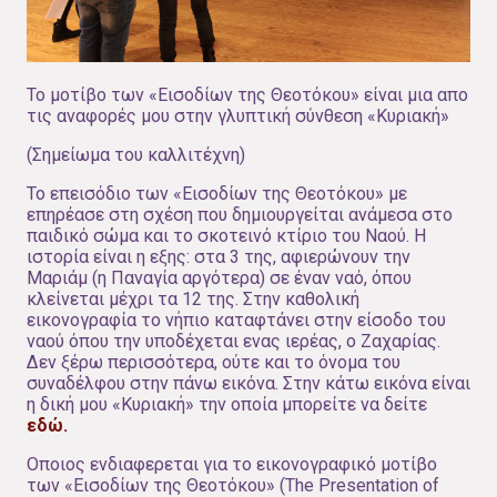
Το μοτίβο των «Εισοδίων της Θεοτόκου» είναι μια απο
τις αναφορές μου στην γλυπτική σύνθεση «Κυριακή»
(Σημείωμα του καλλιτέχνη)
Το επεισόδιο των «Εισοδίων της Θεοτόκου» με
επηρέασε στη σχέση που δημιουργείται ανάμεσα στο
παιδικό σώμα και το σκοτεινό κτίριο του Ναού. Η
ιστορία είναι η εξης: στα 3 της, αφιερώνουν την
Μαριάμ (η Παναγία αργότερα) σε έναν ναό, όπου
κλείνεται μέχρι τα 12 της. Στην καθολική
εικονογραφία το νήπιο καταφτάνει στην είσοδο του
ναού όπου την υποδέχεται ενας ιερέας, ο Ζαχαρίας.
Δεν ξέρω περισσότερα, ούτε και το όνομα του
συναδέλφου στην πάνω εικόνα. Στην κάτω εικόνα είναι
η δική μου «Κυριακή» την οποία μπορείτε να δείτε
εδώ.
Οποιος ενδιαφερεται για το εικονογραφικό μοτίβο
των «Εισοδίων της Θεοτόκου» (The Presentation of