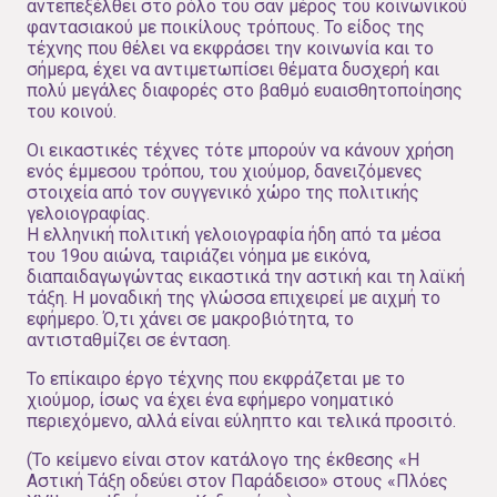
αντεπεξέλθει στο ρόλο του σαν µέρος του κοινωνικού
φαντασιακού µε ποικίλους τρόπους. Το είδος της
τέχνης που θέλει να εκφράσει την κοινωνία και το
σήµερα, έχει να αντιµετωπίσει θέµατα δυσχερή και
πολύ µεγάλες διαφορές στο βαθµό ευαισθητοποίησης
του κοινού.
Οι εικαστικές τέχνες τότε µπορούν να κάνουν χρήση
ενός έµµεσου τρόπου, του χιούµορ, δανειζόµενες
στοιχεία από τον συγγενικό χώρο της πολιτικής
γελοιογραφίας.
Η ελληνική πολιτική γελοιογραφία ήδη από τα µέσα
του 19ου αιώνα, ταιριάζει νόηµα µε εικόνα,
διαπαιδαγωγώντας εικαστικά την αστική και τη λαϊκή
τάξη. Η µοναδική της γλώσσα επιχειρεί µε αιχµή το
εφήµερο. Ό,τι χάνει σε µακροβιότητα, το
αντισταθµίζει σε ένταση.
Το επίκαιρο έργο τέχνης που εκφράζεται µε το
χιούµορ, ίσως να έχει ένα εφήµερο νοηµατικό
περιεχόµενο, αλλά είναι εύληπτο και τελικά προσιτό.
(Το κείμενο είναι στον κατάλογο της έκθεσης «Η
Αστική Τάξη οδεύει στον Παράδεισο» στoυς «Πλόες