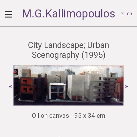
M.G.Kallimopoulos
el
en
City Landscape; Urban
Scenography (1995)
«
»
Oil on canvas - 95 x 34 cm