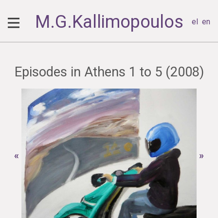
M.G.Kallimopoulos
el
en
Episodes in Athens 1 to 5 (2008)
«
»