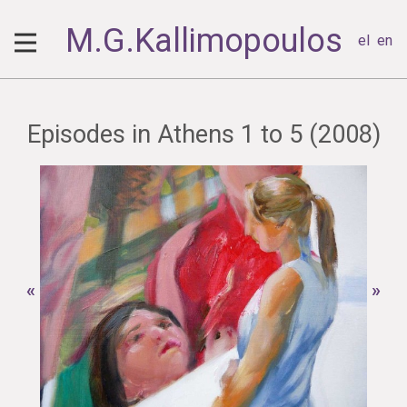
M.G.Kallimopoulos
el
en
Episodes in Athens 1 to 5 (2008)
«
»