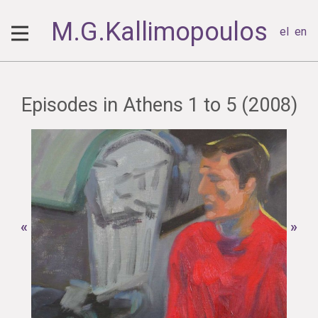
M.G.Kallimopoulos
el
en
Episodes in Athens 1 to 5 (2008)
«
»