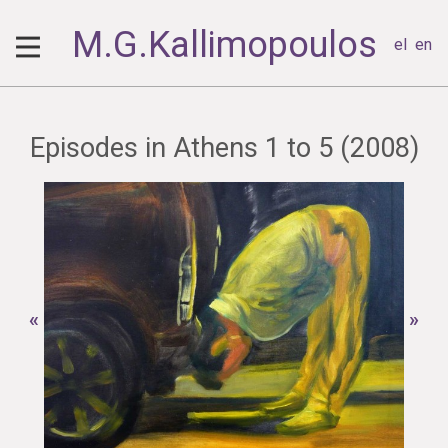
M.G.Kallimopoulos
el
en
Episodes in Athens 1 to 5 (2008)
«
»