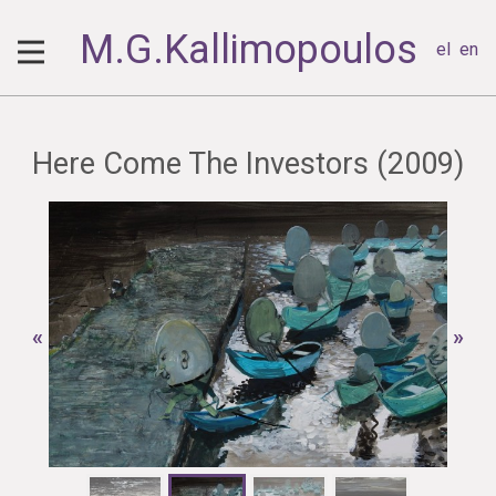
M.G.Kallimopoulos
el
en
Here Come The Investors (2009)
«
»