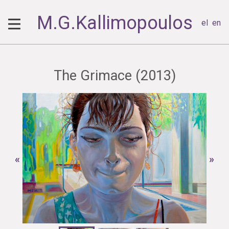
M.G.Kallimopoulos
el
en
The Grimace (2013)
«
»