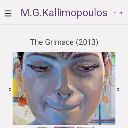
M.G.Kallimopoulos
el
en
The Grimace (2013)
«
»