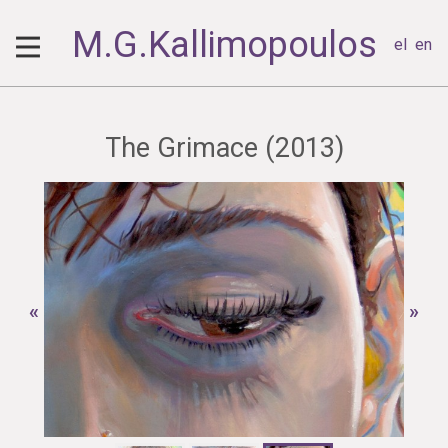
M.G.Kallimopoulos
el
en
The Grimace (2013)
«
»