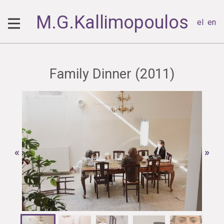
M.G.Kallimopoulos
el
en
Family Dinner (2011)
«
»