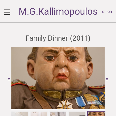
M.G.Kallimopoulos
el
en
Family Dinner (2011)
«
»