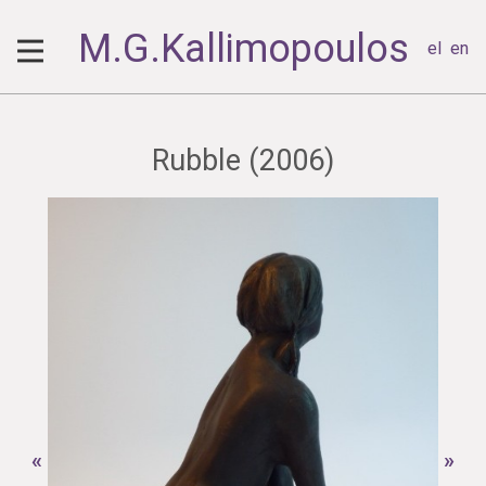
M.G.Kallimopoulos
el
en
Rubble (2006)
«
»