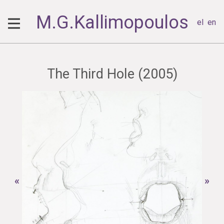
M.G.Kallimopoulos
el
en
The Third Hole (2005)
«
»