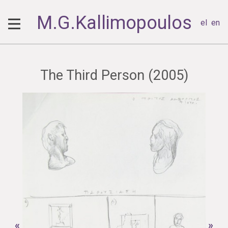
M.G.Kallimopoulos
el
en
The Third Person (2005)
«
»